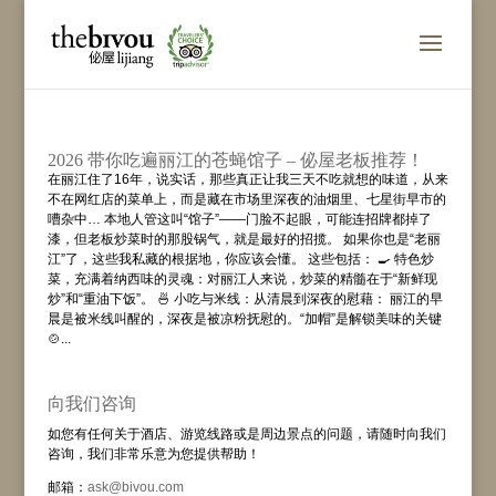
2026 带你吃遍丽江的苍蝇馆子 – 佖屋老板推荐！
在丽江住了16年，说实话，那些真正让我三天不吃就想的味道，从来
不在网红店的菜单上，而是藏在市场里深夜的油烟里、七星街早市的
嘈杂中… 本地人管这叫“馆子”——门脸不起眼，可能连招牌都掉了
漆，但老板炒菜时的那股锅气，就是最好的招揽。 如果你也是“老丽
江”了，这些我私藏的根据地，你应该会懂。 这些包括： 🍳 特色炒
菜，充满着纳西味的灵魂：对丽江人来说，炒菜的精髓在于“新鲜现
炒”和“重油下饭”。 🍜 小吃与米线：从清晨到深夜的慰藉： 丽江的早
晨是被米线叫醒的，深夜是被凉粉抚慰的。“加帽”是解锁美味的关键
🍲...
向我们咨询
如您有任何关于酒店、游览线路或是周边景点的问题，请随时向我们
咨询，我们非常乐意为您提供帮助！
邮箱：
ask@bivou.com