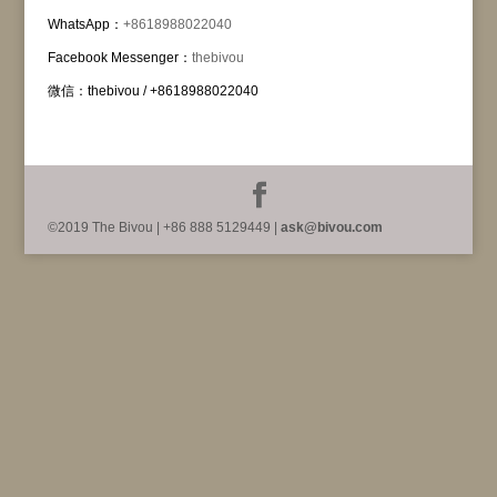
WhatsApp：
+8618988022040
Facebook Messenger：
thebivou
微信：thebivou / +8618988022040
©2019 The Bivou | +86 888 5129449 |
ask@bivou.com