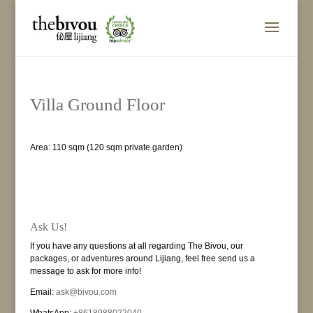
Villa Ground Floor
Area: 110 sqm (120 sqm private garden)
replique montre de luxe
replique montre suisse
replique de montre
replica montre
Ask Us!
rolex replique
If you have any questions at all regarding The Bivou, our
breitling replique
packages, or adventures around Lijiang, feel free send us a
replique omega
message to ask for more info!
replique hublot big bang
montre replique tag heuer
Email:
ask@bivou.com
nike air max 90 pas cher
air max pas cher