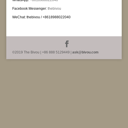
WhatsApp:
+8618988022040
air jordan pas cher
Facebook Messenger:
thebivou
nike air max pas cher
nike blazer pas cher
WeChat: thebivou / +8618988022040
nike tn pas cher
nike blazer pas cher
air max 90 pas cher
nike pas cher
nike blazer pas cher
jordan pas cher
air jordan pas cher
©2019 The Bivou | +86 888 5129449 |
ask@bivou.com